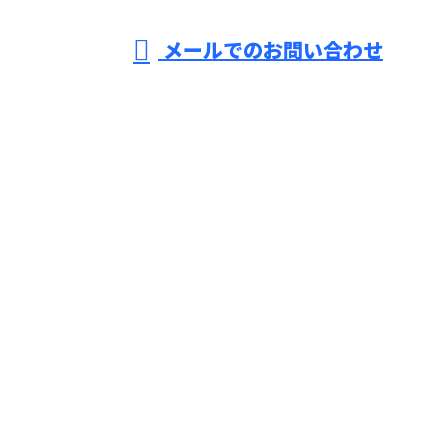
メールでのお問い合わせ
ラーカーポートやオフィスビルへのメガソーラー設置
といった太陽光発電の導入なら兵庫県姫路市の株式会
社FOR.CEへ
ホーム
業務案内
施工実績
協力会社募集
会社概要
ブログ
お問い合わせ
ソーラーカーポートやオフィスビルへのメガソーラー
設置といった太陽光発電の導入なら兵庫県姫路市の株