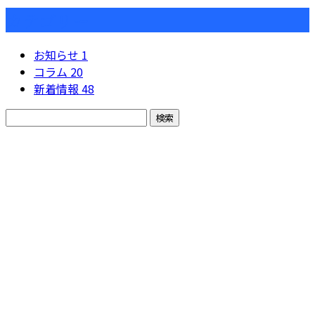
カテゴリー
お知らせ
1
コラム
20
新着情報
48
お問い合わせ
お電話でのお問い合わせ
079-280-5692
ソ
ー
受付／8：30～18：00 【求人などの営業電話固くお断り】