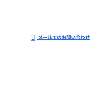
ソ
ー
受付／8：30～18：00 【求人などの営業電話固くお断り】
メールでのお問い合わせ
ラーカーポートやオフィスビルへのメガソーラー設置
といった太陽光発電の導入なら兵庫県姫路市の株式会
社FOR.CEへ
ホーム
業務案内
施工実績
協力会社募集
会社概要