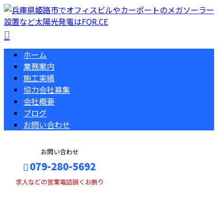
ホーム
業務案内
施工実績
協力会社募集
会社概要
ブログ
お問い合わせ
お問い合わせ
079-280-5692
求人などの営業電話固くお断り
BLOG
メールフォーム