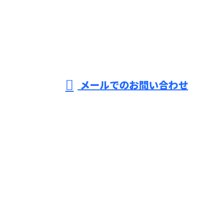
079-280-5692
ソ
ー
受付／8：30～18：00 【求人などの営業電話固くお断り】
メールでのお問い合わせ
ラーカーポートやオフィスビルへのメガソーラー設置
といった太陽光発電の導入なら兵庫県姫路市の株式会
社FOR.CEへ
ホーム
業務案内
施工実績
協力会社募集