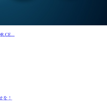
E...
せを！