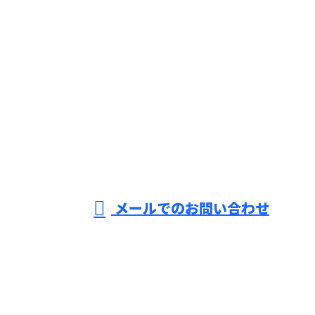
お問い合わせ
お電話でのお問い合わせ
079-280-5692
ソ
ー
受付／8：30～18：00 【求人などの営業電話固くお断り】
メールでのお問い合わせ
ラーカーポートやオフィスビルへのメガソーラー設置
といった太陽光発電の導入なら兵庫県姫路市の株式会
社FOR.CEへ